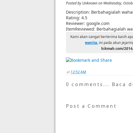
Posted by
Unknown
on Wednesday, Octobe
Description:
Berbahagialah wahai
Rating:
4.5
Reviewer:
google.com
ItemReviewed:
Berbahagialah wa
Kami akan sangat berterima kasih ap
wanita.
ini pada akun jejari
hikmah.com/2014/
at
12:52 AM
0 comments... Baca 
Post a Comment