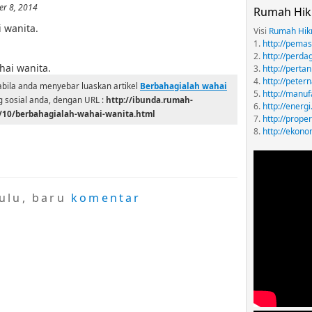
r 8, 2014
Rumah Hi
 wanita.
Visi
Rumah Hik
1.
http://pema
2.
http://perd
hai wanita.
3.
http://pert
4.
http://pete
abila anda menyebar luaskan artikel
Berbahagialah wahai
5.
http://manu
ng sosial anda, dengan URL :
http://ibunda.rumah-
6.
http://ener
10/berbahagialah-wahai-wanita.html
7.
http://prop
8.
http://ekon
dulu, baru
komentar