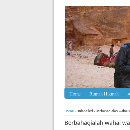
Home
Rumah Hikmah
A
Home
›
Unlabelled
›
Berbahagialah wahai w
Berbahagialah wahai wa