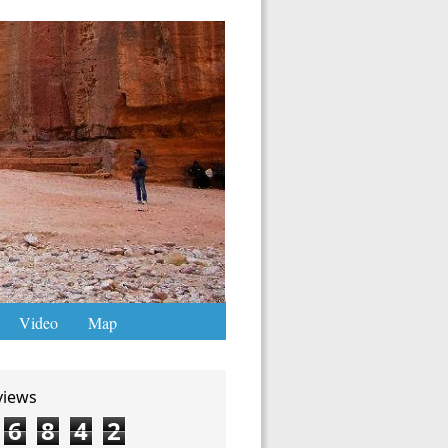
Video
Map
views
6
8
4
2