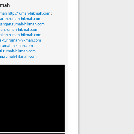
kmah
mah http://rumah-hikmah.com
:
saran.rumah-hikmah.com
agangan.rumah-hikmah.com
anian.rumah-hikmah.com
rnakan.rumah-hikmah.com
faktur.rumah-hikmah.com
gi.rumah-hikmah.com
erti.rumah-hikmah.com
omi.rumah-hikmah.com