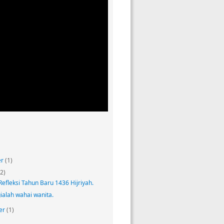
er
(1)
(2)
Refleksi Tahun Baru 1436 Hijriyah.
alah wahai wanita.
er
(1)