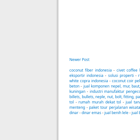
Newer Post
coconut fiber indonesia
-
civet coffee
eksportir indonesia
-
solusi properti
-
white copra indonesia
-
coconut coir pel
beton
-
jual komponen nepel, mur, baut
kuningan
-
industri manufaktur pengec
billets, bullets, neple, nut, bolt, fitting, p
tol
-
rumah murah dekat tol
-
jual ta
menteng
-
paket tour perjalanan wisat
dinar
-
dinar emas
-
jual benih lele
-
jual 