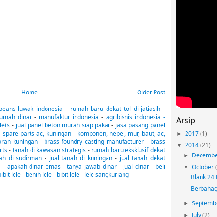
Home
Older Post
 beans luwak indonesia
-
rumah baru dekat tol di jatiasih
-
rumah dinar
-
manufaktur indonesia
-
agribisnis indonesia -
Arsip
lets
-
jual panel beton murah siap pakai
-
jasa pasang panel
, spare parts ac, kuningan
-
komponen, nepel, mur, baut, ac,
2017
(1)
►
oran kuningan
-
brass foundry casting manufacturer
-
brass
2014
(21)
▼
arts
-
tanah di kawasan strategis
-
rumah baru eksklusif dekat
Decemb
►
nah di sudirman
-
jual tanah di kuningan
-
jual tanah dekat
a
-
apakah dinar emas
-
tanya jawab dinar
-
jual dinar
-
beli
October
▼
bibit lele
-
benih lele
-
bibit lele
-
lele sangkuriang
-
Blank 24 
Berbahagi
Septemb
►
July
(2)
►